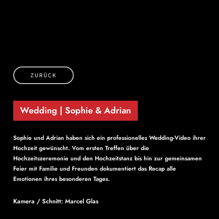
Skip
to
main
content
ZURÜCK
Wedding | Sophie & Adrian
Sophie und Adrian haben sich ein professionelles Wedding-Video ihrer
Hochzeit gewünscht. Vom ersten Treffen über die
Hochzeitszeremonie und den Hochzeitstanz bis hin zur gemeinsamen
Feier mit Familie und Freunden dokumentiert das Recap alle
Emotionen ihres besonderen Tages.
Kamera / Schnitt: Marcel Glas