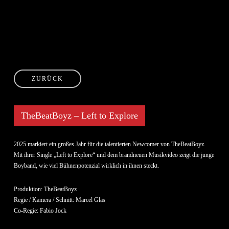
Skip
to
main
content
ZURÜCK
TheBeatBoyz – Left to Explore
2025 markiert ein großes Jahr für die talentierten Newcomer von TheBeatBoyz.
Mit ihrer Single „Left to Explore“ und dem brandneuen Musikvideo zeigt die junge
Boyband, wie viel Bühnenpotenzial wirklich in ihnen steckt.
Produktion: TheBeatBoyz
Regie / Kamera / Schnitt: Marcel Glas
Co-Regie: Fabio Jock